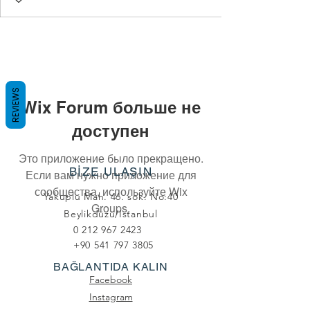
REVIEWS
Wix Forum больше не
доступен
Это приложение было прекращено.
BİZE ULAŞIN
Если вам нужно приложение для
сообщества, используйте Wix
Yakuplu Mah. 46. sok. No:40
Groups.
Beylikdüzü/Istanbul
0 212 967 2423
+90 541 797 3805
BAĞLANTIDA KALIN
Facebook
Instagram