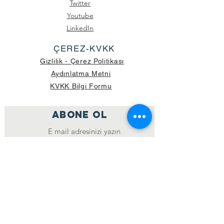
Twitter
Youtube
LinkedIn
ÇEREZ-KVKK
Gizlilik - Çerez Politikası
Aydınlatma Metni
KVKK Bilgi Formu
ABONE OL
Katıl
GÖNDERİLEN GÜNCEL KOLİ SAYISI:
39.998