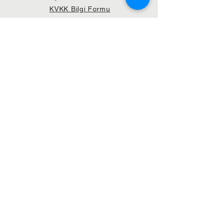
KVKK Bilgi Formu
ABONE OL
Katıl
GÖNDERİLEN GÜNCEL KOLİ SAYISI:
39.998
© 2021 by Mahkumder - SM