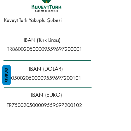
Kuveyt Türk Yakuplu Şubesi
IBAN (Türk Lirası)
TR860020500009559697200001
IBAN (DOLAR)
REVIEWS
TR050020500009559697200101
IBAN (EURO)
TR750020500009559697200102