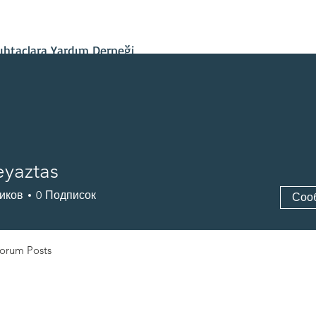
İletişim
Projelerimiz
Hesap Bilgileri
Son Gelişmeler
htaçlara Yardım Derneği
eyaztas
иков
0
Подписок
Соо
orum Posts