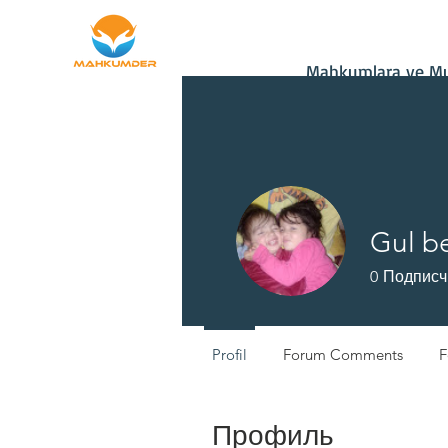
Ana Sayfa
Bağış
Mahkumlara ve Mu
Gul b
0
Подписч
Profil
Forum Comments
F
Профиль