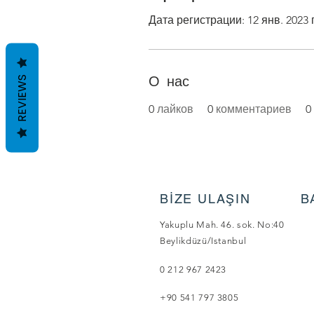
Дата регистрации: 12 янв. 2023 г
О нас
REVIEWS
0
лайков
0
комментариев
0
BİZE ULAŞIN
B
Yakuplu Mah. 46. sok. No:40
Beylikdüzü/Istanbul
0 212 967 2423
+90 541 797 3805