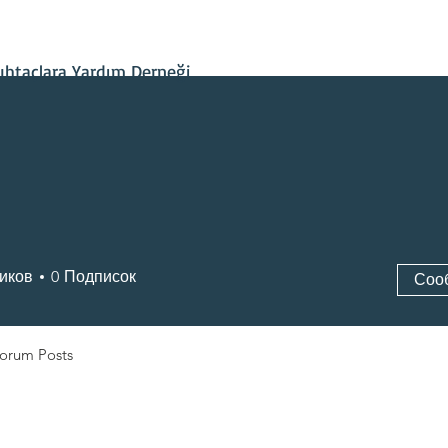
İletişim
Projelerimiz
Hesap Bilgileri
Son Gelişmeler
htaçlara Yardım Derneği
иков
0
Подписок
Соо
orum Posts