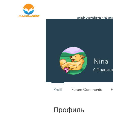
Ana Sayfa
Bağış
Mahkumlara ve Mu
Nina
0
Подписч
Profil
Forum Comments
F
Профиль