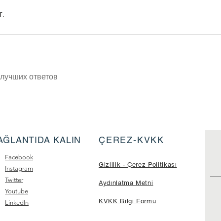
г.
лучших ответов
AĞLANTIDA KALIN
ÇEREZ-KVKK
Facebook
Gizlilik - Çerez Politikası
Instagram
Twitter
Aydınlatma Metni
Youtube
KVKK Bilgi Formu
LinkedIn