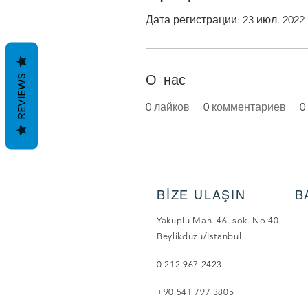
Дата регистрации: 23 июл. 2022 
О нас
REVIEWS
0
лайков
0
комментариев
0
BİZE ULAŞIN
B
Yakuplu Mah. 46. sok. No:40
Beylikdüzü/Istanbul
0 212 967 2423
+90 541 797 3805