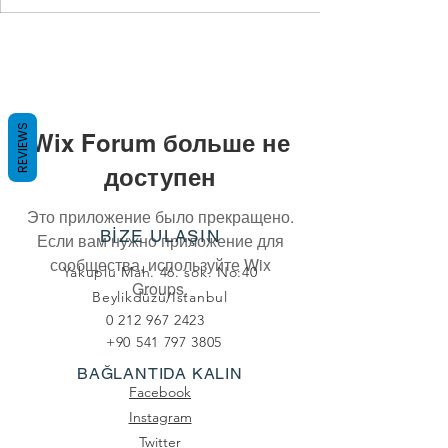
REVIEWS
Wix Forum больше не
доступен
Это приложение было прекращено.
BİZE ULAŞIN
Если вам нужно приложение для
сообщества, используйте Wix
Yakuplu Mah. 46. sok. No:40
Groups.
Beylikdüzü/Istanbul
0 212 967 2423
+90 541 797 3805
BAĞLANTIDA KALIN
Facebook
Instagram
Twitter