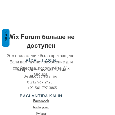
REVIEWS
Wix Forum больше не
доступен
Это приложение было прекращено.
BİZE ULAŞIN
Если вам нужно приложение для
сообщества, используйте Wix
Yakuplu Mah. 46. sok. No:40
Groups.
Beylikdüzü/Istanbul
0 212 967 2423
+90 541 797 3805
BAĞLANTIDA KALIN
Facebook
Instagram
Twitter