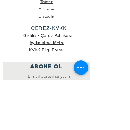
Twitter
Youtube
LinkedIn
ÇEREZ-KVKK
Gizlilik - Çerez Politikası
Aydınlatma Metni
KVKK Bilgi Formu
ABONE OL
Katıl
GÖNDERİLEN GÜNCEL KOLİ SAYISI:
39.998