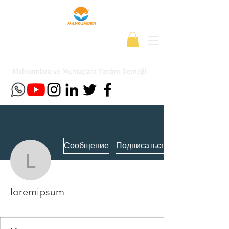
Mahkumlara ve Muhtaçlara Yardım Derneği
Сообщение
Подписаться
loremipsum
loremipsum
Yeni Üye
+
4