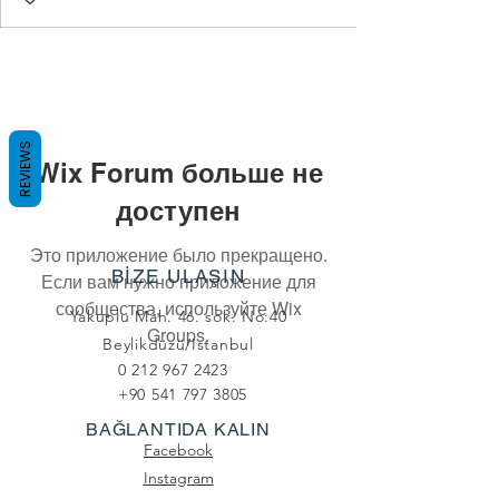
REVIEWS
Wix Forum больше не
доступен
Это приложение было прекращено.
BİZE ULAŞIN
Если вам нужно приложение для
сообщества, используйте Wix
Yakuplu Mah. 46. sok. No:40
Groups.
Beylikdüzü/Istanbul
0 212 967 2423
+90 541 797 3805
BAĞLANTIDA KALIN
Facebook
Instagram