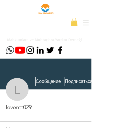
Mahkumlara ve Muhtaçlara Yardım Derneği
Сообщение
Подписаться
leventt029
leventt029
Yeni Üye
+
4