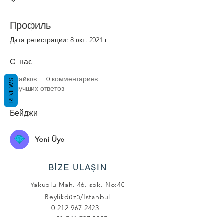
Профиль
Дата регистрации: 8 окт. 2021 г.
О нас
0
лайков
0
комментариев
REVIEWS
0
лучших ответов
Бейджи
Yeni Üye
BİZE ULAŞIN
Yakuplu Mah. 46. sok. No:40
Beylikdüzü/Istanbul
0 212 967 2423