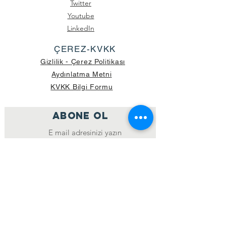
Twitter
Youtube
LinkedIn
ÇEREZ-KVKK
Gizlilik - Çerez Politikası
Aydınlatma Metni
KVKK Bilgi Formu
ABONE OL
Katıl
GÖNDERİLEN GÜNCEL KOLİ SAYISI:
39.998