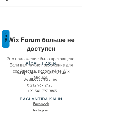
REVIEWS
Wix Forum больше не
доступен
Это приложение было прекращено.
BİZE ULAŞIN
Если вам нужно приложение для
сообщества, используйте Wix
Yakuplu Mah. 46. sok. No:40
Groups.
Beylikdüzü/Istanbul
0 212 967 2423
+90 541 797 3805
BAĞLANTIDA KALIN
Facebook
Instagram