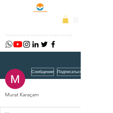
Mahkumlara ve Muhtaçlara Yardım Derneği
Сообщение
Подписаться
Murat Karaçam
Yeni Üye
+
4