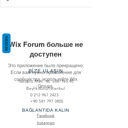
REVIEWS
Wix Forum больше не
доступен
Это приложение было прекращено.
BİZE ULAŞIN
Если вам нужно приложение для
сообщества, используйте Wix
Yakuplu Mah. 46. sok. No:40
Groups.
Beylikdüzü/Istanbul
0 212 967 2423
+90 541 797 3805
BAĞLANTIDA KALIN
Facebook
Instagram