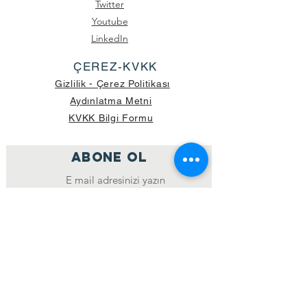
Twitter
Youtube
LinkedIn
ÇEREZ-KVKK
Gizlilik - Çerez Politikası
Aydınlatma Metni
KVKK Bilgi Formu
ABONE OL
Katıl
GÖNDERİLEN GÜNCEL KOLİ SAYISI:
39.998