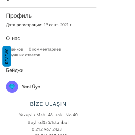
Профиль
Дата регистрации: 19 сент. 2021 г.
О нас
0
лайков
0
комментариев
REVIEWS
0
лучших ответов
Бейджи
Yeni Üye
BİZE ULAŞIN
Yakuplu Mah. 46. sok. No:40
Beylikdüzü/Istanbul
0 212 967 2423