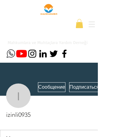
Mahkumlara ve Muhtaçlara Yardım Derneği
Сообщение
Подписаться
izinli0935
izinli0935
Yeni Üye
+
4