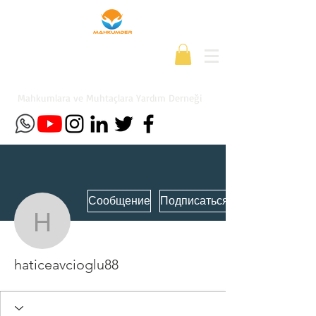
Mahkumlara ve Muhtaçlara Yardım Derneği
Сообщение
Подписаться
haticeavcioglu88
haticeavcioglu88