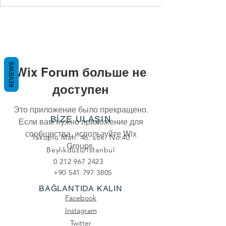
REVIEWS
Wix Forum больше не
доступен
Это приложение было прекращено.
BİZE ULAŞIN
Если вам нужно приложение для
сообщества, используйте Wix
Yakuplu Mah. 46. sok. No:40
Groups.
Beylikdüzü/Istanbul
0 212 967 2423
+90 541 797 3805
BAĞLANTIDA KALIN
Facebook
Instagram
Twitter