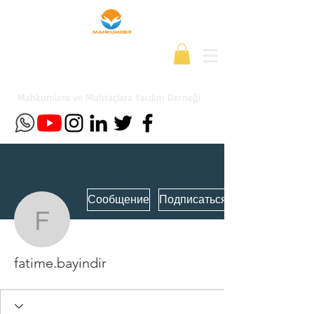
Mahkumlara ve Muhtaçlara Yardım Derneği
Сообщение
Подписаться
fatime.bayindir
fatime.bayindir