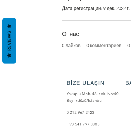
Дата регистрации: 9 дек. 2022 г.
О нас
REVIEWS
0
лайков
0
комментариев
0
BİZE ULAŞIN
B
Yakuplu Mah. 46. sok. No:40
Beylikdüzü/Istanbul
0 212 967 2423
+90 541 797 3805