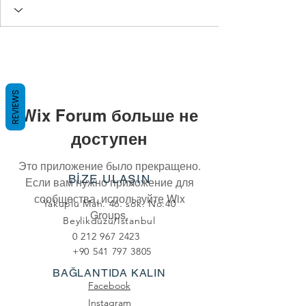
REVIEWS
Wix Forum больше не
доступен
Это приложение было прекращено.
BİZE ULAŞIN
Если вам нужно приложение для
сообщества, используйте Wix
Yakuplu Mah. 46. sok. No:40
Groups.
Beylikdüzü/Istanbul
0 212 967 2423
+90 541 797 3805
BAĞLANTIDA KALIN
Facebook
Instagram