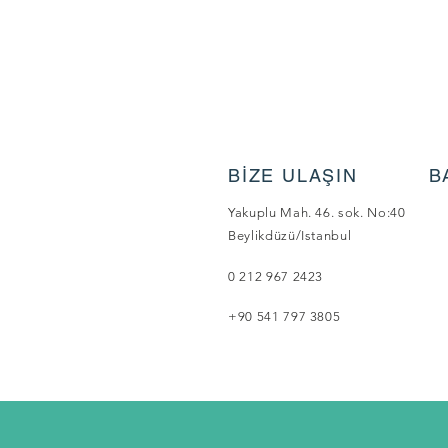
BİZE ULAŞIN
B
Yakuplu Mah. 46. sok. No:40
Beylikdüzü/Istanbul
0 212 967 2423
+90 541 797 3805