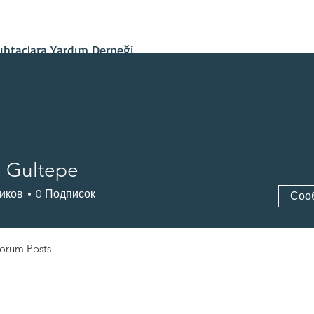
İletişim
Projelerimiz
Hesap Bilgileri
Son Gelişmeler
htaçlara Yardım Derneği
e Gultepe
иков
0
Подписок
Соо
orum Posts