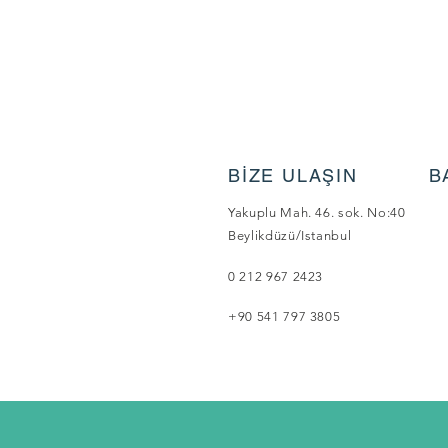
BİZE ULAŞIN
B
Yakuplu Mah. 46. sok. No:40
Beylikdüzü/Istanbul
0 212 967 2423
+90 541 797 3805