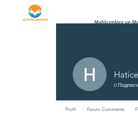
Ana Sayfa
Bağış
Mahkumlara ve Mu
Hatic
0
Подписч
Profil
Forum Comments
F