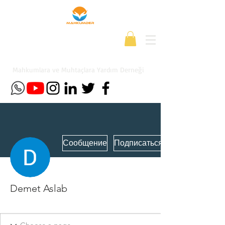
Mahkumlara ve Muhtaçlara Yardım Derneği
Сообщение
Подписаться
Demet Aslab
Yeni Üye
+
4