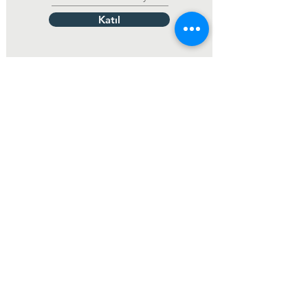
Katıl
GÖNDERİLEN GÜNCEL KOLİ SAYISI:
39.998
© 2021 by Mahkumder - SM