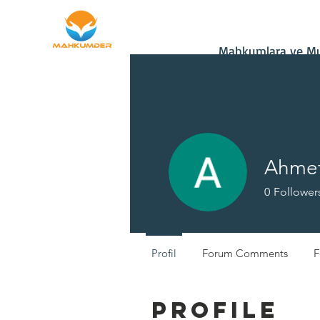
Ana Sayfa
Bağış
Mahkumlara ve Mu
Ahme
0
Follower
Yeni Üye
Profil
Forum Comments
F
Profile