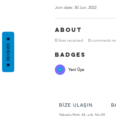
Join date: 30 Jun. 2022
About
0
likes received
0
comments re
REVIEWS
Badges
Yeni Üye
BİZE ULAŞIN
B
Yakuplu Mah. 46. sok. No:40