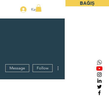
BAĞIŞ
More
Kayıt
More actions
Message
Follow