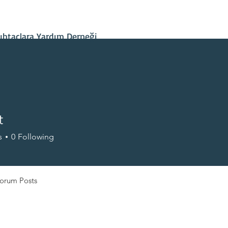
İletişim
Projelerimiz
Hesap Bilgileri
Son Gelişmeler
htaçlara Yardım Derneği
t
s
0
Following
+
4
orum Posts