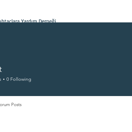
İletişim
Projelerimiz
Hesap Bilgileri
Son Gelişmeler
htaçlara Yardım Derneği
t
s
0
Following
+
4
orum Posts