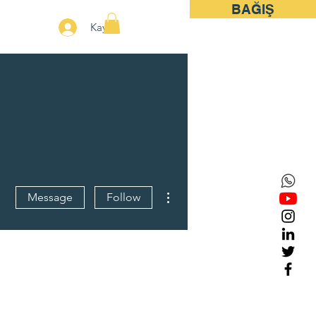
BAĞIŞ
More
Kayıt
More actions
Message
Follow