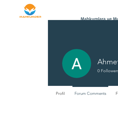
Ana Sayfa
Bağış
Mahkumlara ve Mu
Ahme
0
Follower
Yeni Üye
Profil
Forum Comments
F