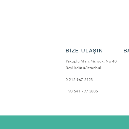
BİZE ULAŞIN
B
Yakuplu Mah. 46. sok. No:40
Beylikdüzü/Istanbul
0 212 967 2423
+90 541 797 3805