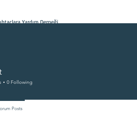
İletişim
Projelerimiz
Hesap Bilgileri
Son Gelişmeler
htaçlara Yardım Derneği
t
s
0
Following
+
4
orum Posts