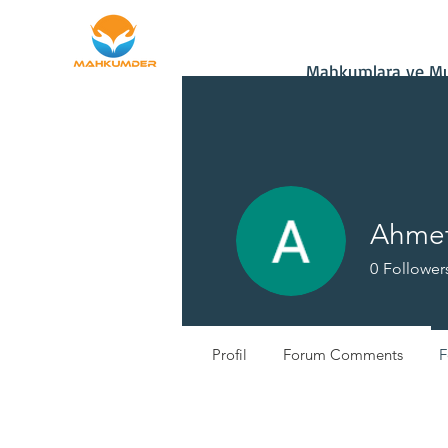
Ana Sayfa
Bağış
Mahkumlara ve Mu
Ahme
0
Follower
Yeni Üye
Profil
Forum Comments
F