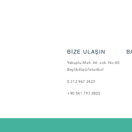
BİZE ULAŞIN
B
Yakuplu Mah. 46. sok. No:40
Beylikdüzü/Istanbul
0 212 967 2423
+90 541 797 3805