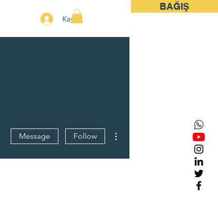
BAĞIŞ
More
Kayıt
More actions
Message
Follow