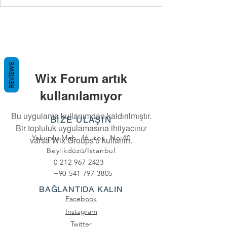
REVIEWS
Wix Forum artık
kullanılamıyor
Bu uygulama kullanımdan kaldırılmıştır.
BİZE ULAŞIN
Bir topluluk uygulamasına ihtiyacınız
Yakuplu Mah. 46. sok. No:40
varsa Wix Groups'u kullanın.
Beylikdüzü/Istanbul
0 212 967 2423
+90 541 797 3805
BAĞLANTIDA KALIN
Facebook
Instagram
Twitter