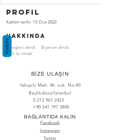
Profil
Katılım tarihi: 13 Oca 2022
Hakkında
REVIEWS
0
beğeni alındı
0
yorum alındı
0
en iyi cevap
BİZE ULAŞIN
Yakuplu Mah. 46. sok. No:40
Beylikdüzü/Istanbul
0 212 967 2423
+90 541 797 3805
BAĞLANTIDA KALIN
Facebook
Instagram
Twitter