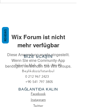
REVIEWS
Wix Forum ist nicht
mehr verfügbar
Diese Anwendung wurde eingestellt.
BİZE ULAŞIN
Wenn Sie eine Community-App
Yakuplu Mah. 46. sok. No:40
benötigen, verwenden Sie Wix Groups.
Beylikdüzü/Istanbul
0 212 967 2423
+90 541 797 3805
BAĞLANTIDA KALIN
Facebook
Instagram
Twitter