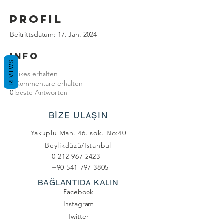
Profil
Beitrittsdatum: 17. Jan. 2024
Info
REVIEWS
0
Likes erhalten
0
Kommentare erhalten
0
beste Antworten
BİZE ULAŞIN
Yakuplu Mah. 46. sok. No:40
Beylikdüzü/Istanbul
0 212 967 2423
+90 541 797 3805
BAĞLANTIDA KALIN
Facebook
Instagram
Twitter