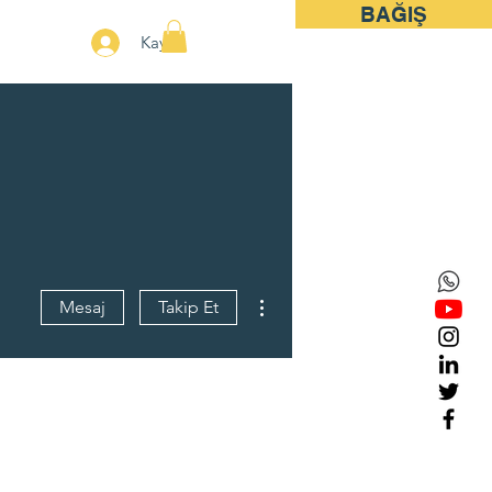
BAĞIŞ
More
Kayıt
Diğer Eylemler
Mesaj
Takip Et