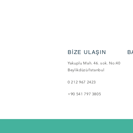
BİZE ULAŞIN
B
Yakuplu Mah. 46. sok. No:40
Beylikdüzü/Istanbul
0 212 967 2423
+90 541 797 3805