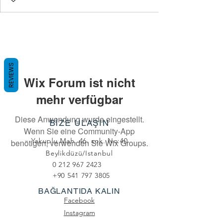
REVIEWS
Wix Forum ist nicht
mehr verfügbar
Diese Anwendung wurde eingestellt.
BİZE ULAŞIN
Wenn Sie eine Community-App
Yakuplu Mah. 46. sok. No:40
benötigen, verwenden Sie Wix Groups.
Beylikdüzü/Istanbul
0 212 967 2423
+90 541 797 3805
BAĞLANTIDA KALIN
Facebook
Instagram