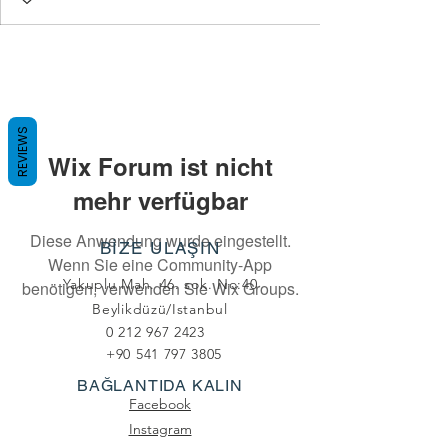
REVIEWS
Wix Forum ist nicht
mehr verfügbar
Diese Anwendung wurde eingestellt.
BİZE ULAŞIN
Wenn Sie eine Community-App
Yakuplu Mah. 46. sok. No:40
benötigen, verwenden Sie Wix Groups.
Beylikdüzü/Istanbul
0 212 967 2423
+90 541 797 3805
BAĞLANTIDA KALIN
Facebook
Instagram