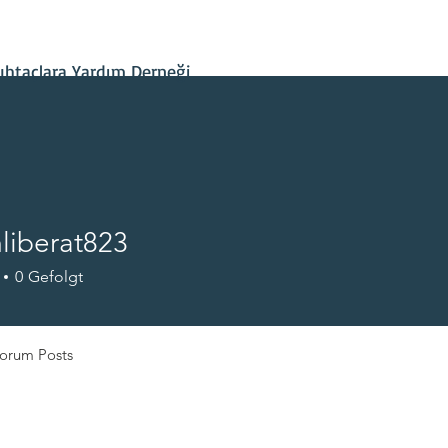
İletişim
Projelerimiz
Hesap Bilgileri
Son Gelişmeler
htaçlara Yardım Derneği
liberat823
rat823
0
Gefolgt
orum Posts