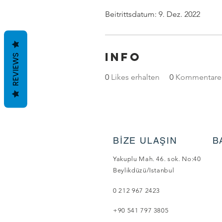
Beitrittsdatum: 9. Dez. 2022
Info
REVIEWS
0
Likes erhalten
0
Kommentare 
BİZE ULAŞIN
B
Yakuplu Mah. 46. sok. No:40
Beylikdüzü/Istanbul
0 212 967 2423
+90 541 797 3805