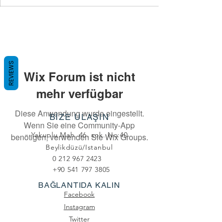
REVIEWS
Wix Forum ist nicht
mehr verfügbar
Diese Anwendung wurde eingestellt.
BİZE ULAŞIN
Wenn Sie eine Community-App
Yakuplu Mah. 46. sok. No:40
benötigen, verwenden Sie Wix Groups.
Beylikdüzü/Istanbul
0 212 967 2423
+90 541 797 3805
BAĞLANTIDA KALIN
Facebook
Instagram
Twitter