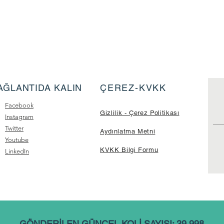
AĞLANTIDA KALIN
ÇEREZ-KVKK
Facebook
Gizlilik - Çerez Politikası
Instagram
Twitter
Aydınlatma Metni
Youtube
KVKK Bilgi Formu
LinkedIn
GÖNDERİLEN GÜNCEL KOLİ SAYISI: 39.998