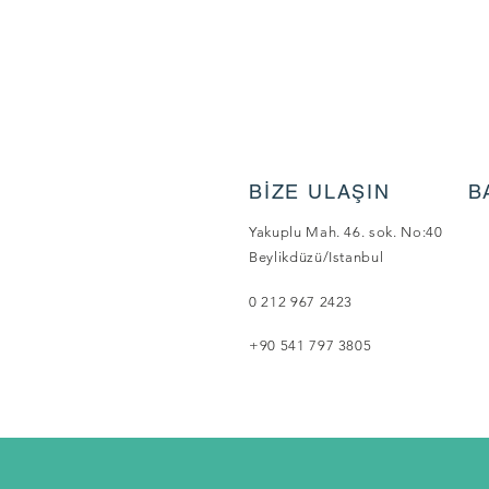
BİZE ULAŞIN
B
Yakuplu Mah. 46. sok. No:40
Beylikdüzü/Istanbul
0 212 967 2423
+90 541 797 3805