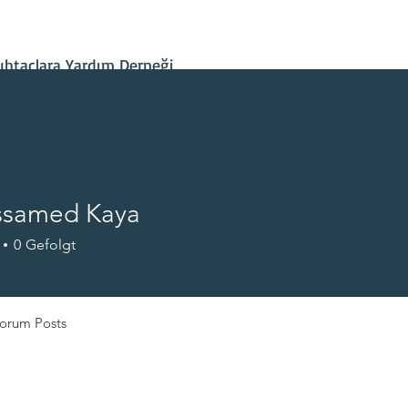
İletişim
Projelerimiz
Hesap Bilgileri
Son Gelişmeler
htaçlara Yardım Derneği
samed Kaya
0
Gefolgt
üllüsü
+
4
orum Posts