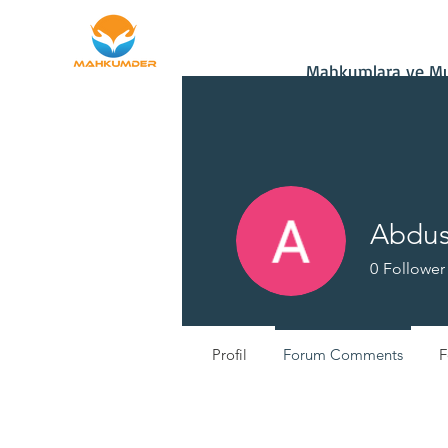
Ana Sayfa
Bağış
Mahkumlara ve Mu
Abdus
0
Follower
Dernek Gön
Profil
Forum Comments
F