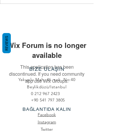
REVIEWS
Wix Forum is no longer
available
This application has been
BİZE ULAŞIN
discontinued. If you need community
Yakuplu Mah. 46. sok. No:40
app use Wix Groups.
Beylikdüzü/Istanbul
0 212 967 2423
+90 541 797 3805
BAĞLANTIDA KALIN
Facebook
Instagram
Twitter