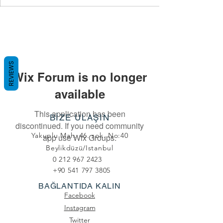
REVIEWS
Wix Forum is no longer
available
This application has been
BİZE ULAŞIN
discontinued. If you need community
Yakuplu Mah. 46. sok. No:40
app use Wix Groups.
Beylikdüzü/Istanbul
0 212 967 2423
+90 541 797 3805
BAĞLANTIDA KALIN
Facebook
Instagram
Twitter