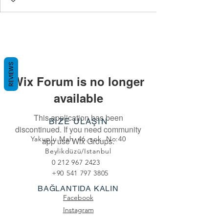
REVIEWS
Wix Forum is no longer
available
This application has been
BİZE ULAŞIN
discontinued. If you need community
Yakuplu Mah. 46. sok. No:40
app use Wix Groups.
Beylikdüzü/Istanbul
0 212 967 2423
+90 541 797 3805
BAĞLANTIDA KALIN
Facebook
Instagram