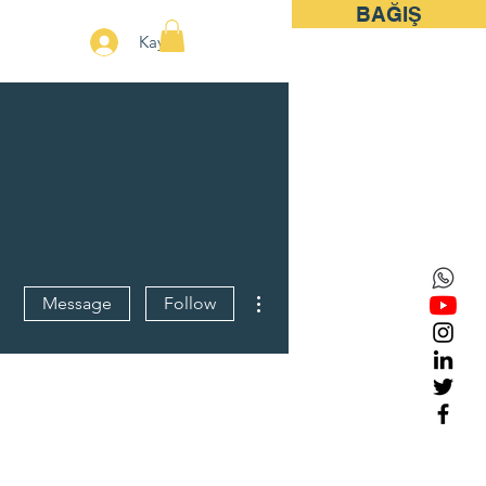
BAĞIŞ
More
Kayıt
More actions
Message
Follow