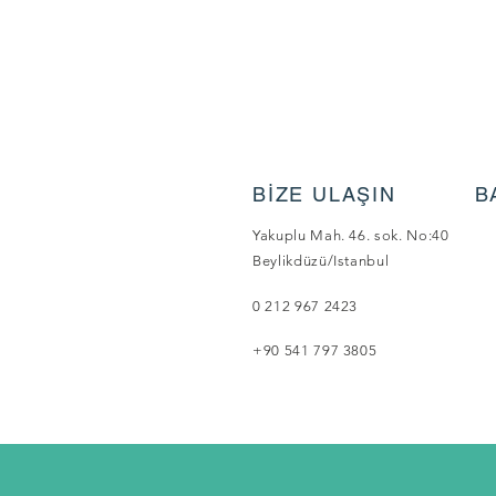
BİZE ULAŞIN
B
Yakuplu Mah. 46. sok. No:40
Beylikdüzü/Istanbul
0 212 967 2423
+90 541 797 3805