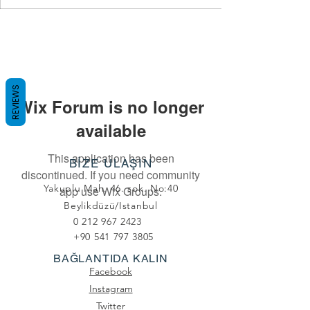
REVIEWS
Wix Forum is no longer
available
This application has been
BİZE ULAŞIN
discontinued. If you need community
Yakuplu Mah. 46. sok. No:40
app use Wix Groups.
Beylikdüzü/Istanbul
0 212 967 2423
+90 541 797 3805
BAĞLANTIDA KALIN
Facebook
Instagram
Twitter