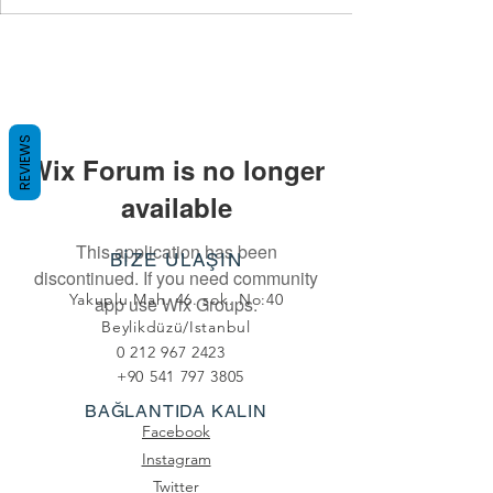
REVIEWS
Wix Forum is no longer
available
This application has been
BİZE ULAŞIN
discontinued. If you need community
Yakuplu Mah. 46. sok. No:40
app use Wix Groups.
Beylikdüzü/Istanbul
0 212 967 2423
+90 541 797 3805
BAĞLANTIDA KALIN
Facebook
Instagram
Twitter