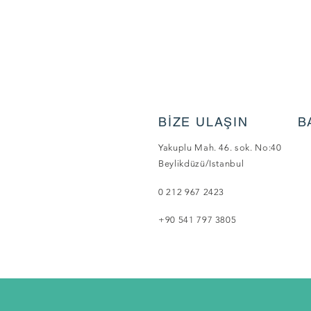
BİZE ULAŞIN
B
Yakuplu Mah. 46. sok. No:40
Beylikdüzü/Istanbul
0 212 967 2423
+90 541 797 3805