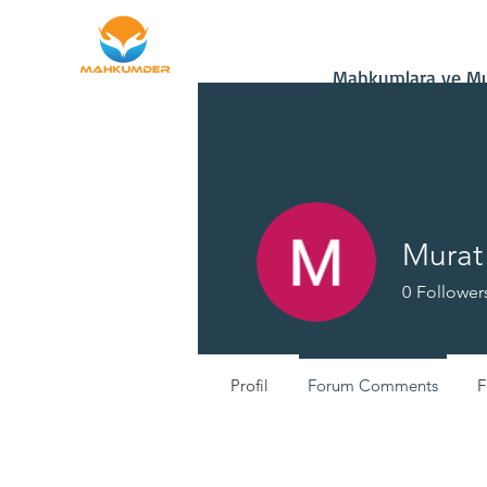
Ana Sayfa
Bağış
Mahkumlara ve Mu
Murat
0
Follower
Yeni Üye
Profil
Forum Comments
F