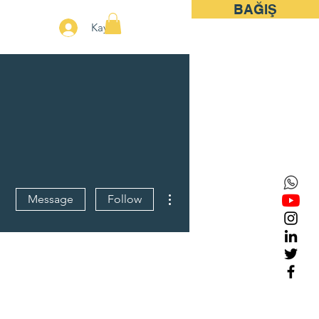
BAĞIŞ
More
Kayıt
More actions
Message
Follow