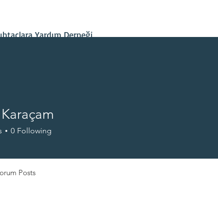
İletişim
Projelerimiz
Hesap Bilgileri
Son Gelişmeler
htaçlara Yardım Derneği
 Karaçam
s
0
Following
+
4
orum Posts