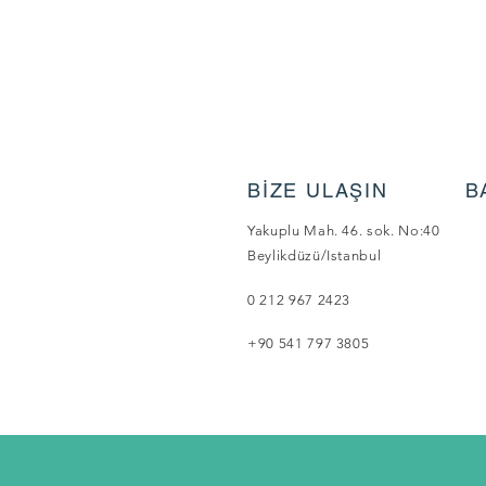
BİZE ULAŞIN
B
Yakuplu Mah. 46. sok. No:40
Beylikdüzü/Istanbul
0 212 967 2423
+90 541 797 3805