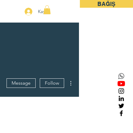
BAĞIŞ
More
Kayıt
More actions
Message
Follow