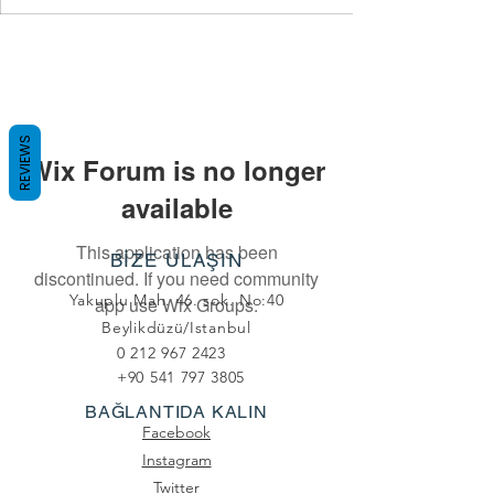
REVIEWS
Wix Forum is no longer
available
This application has been
BİZE ULAŞIN
discontinued. If you need community
Yakuplu Mah. 46. sok. No:40
app use Wix Groups.
Beylikdüzü/Istanbul
0 212 967 2423
+90 541 797 3805
BAĞLANTIDA KALIN
Facebook
Instagram
Twitter