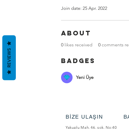
Join date: 25 Apr. 2022
About
0
likes received
0
comments re
REVIEWS
Badges
Yeni Üye
BİZE ULAŞIN
B
Yakuplu Mah. 46. sok. No:40