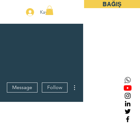
BAĞIŞ
More
Kayıt
More actions
Message
Follow