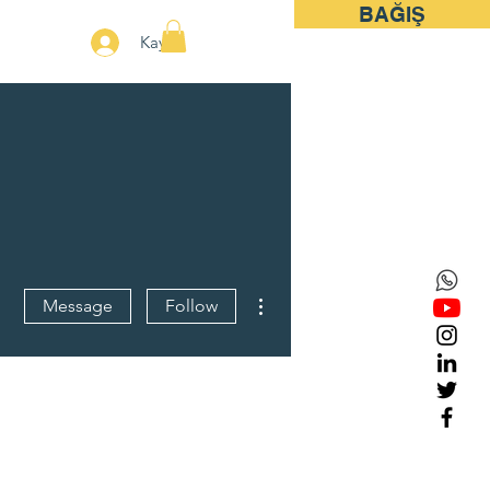
BAĞIŞ
More
Kayıt
More actions
Message
Follow