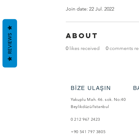
Join date: 22 Jul. 2022
About
REVIEWS
0
likes received
0
comments re
BİZE ULAŞIN
B
Yakuplu Mah. 46. sok. No:40
Beylikdüzü/Istanbul
0 212 967 2423
+90 541 797 3805