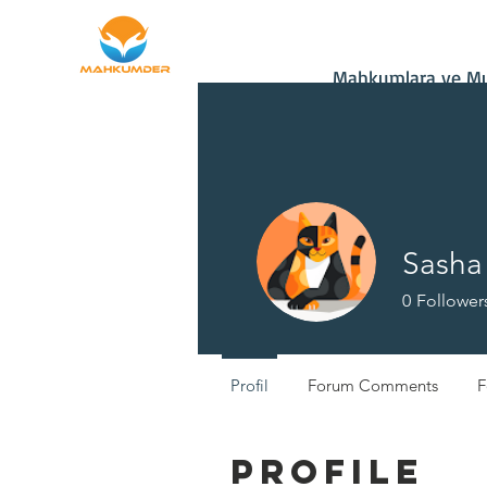
Ana Sayfa
Bağış
Mahkumlara ve Mu
Sasha
0
Follower
Profil
Forum Comments
F
Profile