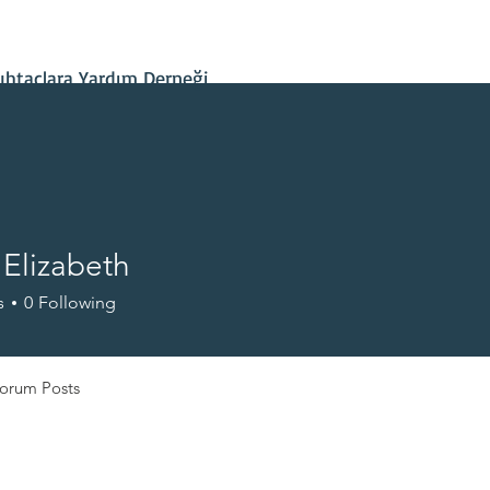
İletişim
Projelerimiz
Hesap Bilgileri
Son Gelişmeler
htaçlara Yardım Derneği
 Elizabeth
s
0
Following
orum Posts