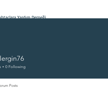
İletişim
Projelerimiz
Hesap Bilgileri
Son Gelişmeler
htaçlara Yardım Derneği
lergin76
gin76
s
0
Following
orum Posts