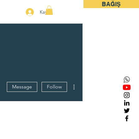
BAĞIŞ
More
Kayıt
More actions
Message
Follow