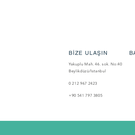
BİZE ULAŞIN
B
Yakuplu Mah. 46. sok. No:40
Beylikdüzü/Istanbul
0 212 967 2423
+90 541 797 3805