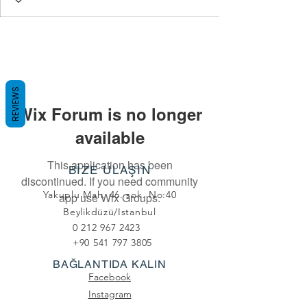
REVIEWS
Wix Forum is no longer
available
This application has been
BİZE ULAŞIN
discontinued. If you need community
Yakuplu Mah. 46. sok. No:40
app use Wix Groups.
Beylikdüzü/Istanbul
0 212 967 2423
+90 541 797 3805
BAĞLANTIDA KALIN
Facebook
Instagram