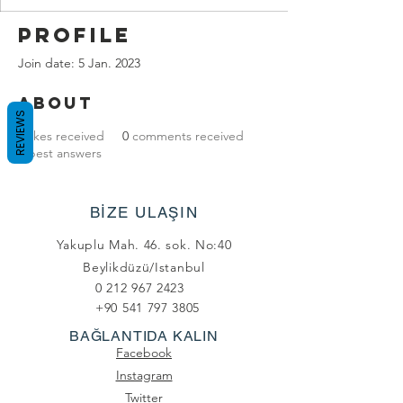
Profile
Join date: 5 Jan. 2023
About
REVIEWS
0
likes received
0
comments received
0
best answers
BİZE ULAŞIN
Yakuplu Mah. 46. sok. No:40
Beylikdüzü/Istanbul
0 212 967 2423
+90 541 797 3805
BAĞLANTIDA KALIN
Facebook
Instagram
Twitter