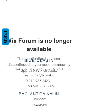
REVIEWS
Wix Forum is no longer
available
This application has been
BİZE ULAŞIN
discontinued. If you need community
Yakuplu Mah. 46. sok. No:40
app use Wix Groups.
Beylikdüzü/Istanbul
0 212 967 2423
+90 541 797 3805
BAĞLANTIDA KALIN
Facebook
Instagram