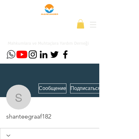
Mahkumlara ve Muhtaçlara Yardım Derneği
Сообщение
Подписаться
shanteegraaf182
shanteegraaf182