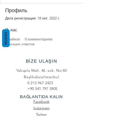
Профиль
Дата регистрации: 18 окт. 2022 г.
О нас
REVIEWS
0
лайков
0
комментариев
0
лучших ответов
BİZE ULAŞIN
Yakuplu Mah. 46. sok. No:40
Beylikdüzü/Istanbul
0 212 967 2423
+90 541 797 3805
BAĞLANTIDA KALIN
Facebook
Instagram
Twitter