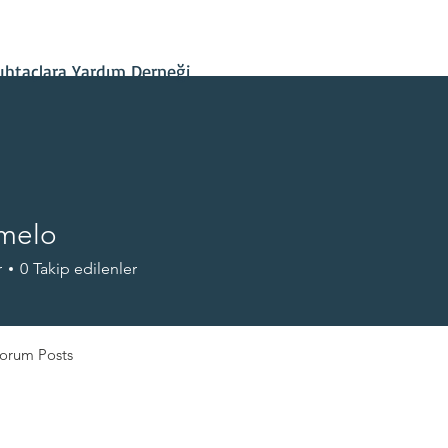
İletişim
Projelerimiz
Hesap Bilgileri
Son Gelişmeler
htaçlara Yardım Derneği
melo
r
0
Takip edilenler
+
4
orum Posts