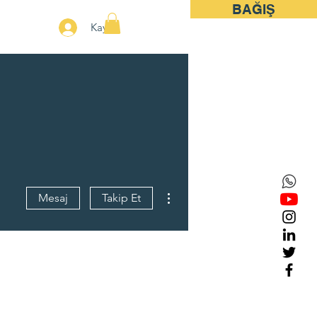
BAĞIŞ
More
Kayıt
Diğer Eylemler
Mesaj
Takip Et