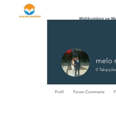
Ana Sayfa
Bağış
Mahkumlara ve Mu
melo 
0
Takipçile
Yeni Üye
Profil
Forum Comments
F