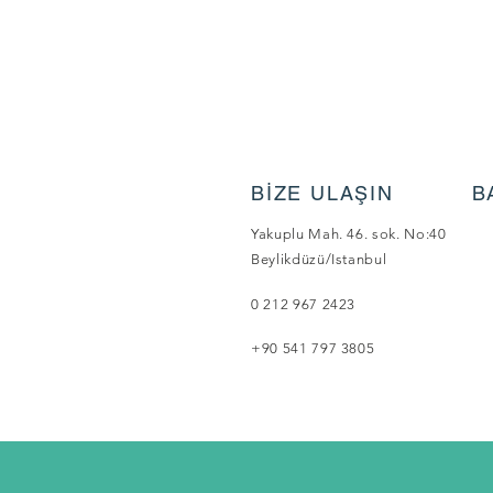
BİZE ULAŞIN
B
Yakuplu Mah. 46. sok. No:40
Beylikdüzü/Istanbul
0 212 967 2423
+90 541 797 3805