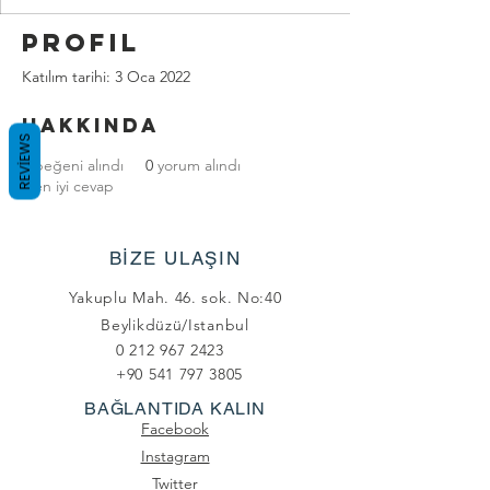
Profil
Katılım tarihi: 3 Oca 2022
Hakkında
REVIEWS
0
beğeni alındı
0
yorum alındı
0
en iyi cevap
BİZE ULAŞIN
Yakuplu Mah. 46. sok. No:40
Beylikdüzü/Istanbul
0 212 967 2423
+90 541 797 3805
BAĞLANTIDA KALIN
Facebook
Instagram
Twitter